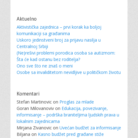
Aktuelno
Aktivistička zajednica – prvi korak ka boljoj
komunikaciji sa građanima
Uskoro jedinstveni broj za prijavu nasilja u
Centralnoj Srbiji
(Ne)rešivi problemi porodica osoba sa autizmom:
Šta će kad ostanu bez roditelja?
Ono sve što ne znaš o meni
Osobe sa invaliditetom nevidljive u političkom životu
Komentari
Stefan Martinovic
on
Proglas za mlade
Goran Milovanoviv
on
Edukacija, povezivanje,
informisanje – podrška braniteljima ljudskih prava u
lokalnim zajednicama
Mirjana Zivanovic
on
Uvećan budžet za informisanje
Biljana
on
Kasno budžet pred građane stiže