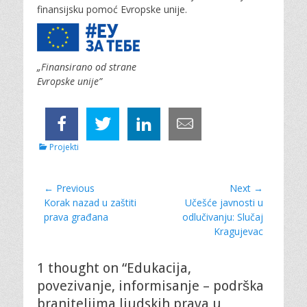
finansijsku pomoć Evropske unije.
„Finansirano od strane
Evropske unije”
C
Projekti
a
t
e
Post
← Previous
Next →
g
Previous
Korak nazad u zaštiti
Next
Učešće javnosti u
navigation
o
post:
prava građana
post:
odlučivanju: Slučaj
r
Kragujevac
i
e
s
1 thought on “Edukacija,
povezivanje, informisanje – podrška
braniteljima ljudskih prava u