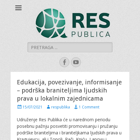
Šumadijski centar
Šumadijski centar za građanski aktivizam
za građanski
aktivizam "RES
PUBLICA"
Search
for:
Facebook
YouTube
Edukacija, povezivanje, informisanje
– podrška braniteljima ljudskih
prava u lokalnim zajednicama
P
A
15/07/2021
respublika
1 Comment
o
u
s
t
Udruženje Res Publika će u narednom periodu
t
h
posebnu pažnju posvetiti promovisanju i pružanju
e
o
podrške braniteljima i braniteljkama ljudskih prava u
d
r
Kragujevcu, ali i Topoli, Rači, Kniću, Lapovu i