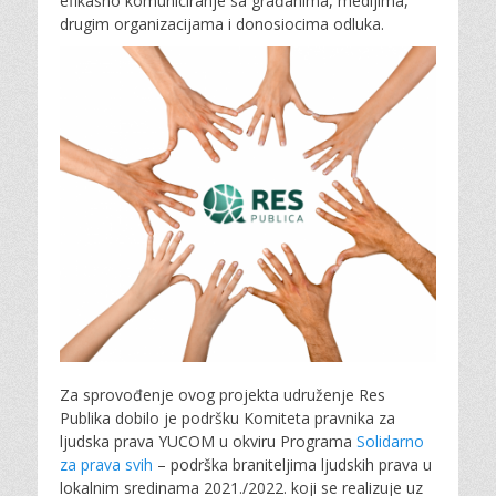
efikasno komuniciranje sa građanima, medijima,
drugim organizacijama i donosiocima odluka.
Za sprovođenje ovog projekta udruženje Res
Publika dobilo je podršku Komiteta pravnika za
ljudska prava YUCOM u okviru Programa
Solidarno
za prava svih
– podrška braniteljima ljudskih prava u
lokalnim sredinama 2021./2022. koji se realizuje uz