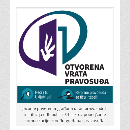
Jačanje poverenja građana u rad pravosudnih
institucija u Republici Srbiji kroz poboljšanje
komunikacije između građana i pravosuđa.