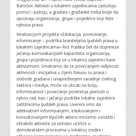
o
Batočini. Aktivisti u lokalnim zajednicama zaslužuju
n
pomoć i pažnju, a građani i građanke treba bolje da
upoznaju organizacije, grupe i pojedince koji štite
njihova prava.
Realizacijom projekta «Edukacija, povezivanje,
informisanje – podrška braniteljima ljudskih prava u
lokalnim zajednicama» Res Publika želi da doprinese
jačanju komunikacijskih kapaciteta organizacija,
grupa i pojedinaca koji se u lokalnoj zajednici bave
aktivizmom. Smatramo da se povećanjem vidljivosti
aktivnosti i inicijativa u čijem fokusu su prava i
slobode građana i unapređenjem saradnje civilnog
sektora i medija, može se uticati na bolju
informisanost i povećanje poverenja javnosti u
njihov rad, kao i jačanju podrške lokalne zajednice
zaštitnicima ljudskih prava. Uvereni smo da
adekvatnim informisanjem, edukovanjem i
konsultovanjem ključnih aktera možemo osnažiti i
ohrabriti aktiviste za istinsko učešće u
demokratskim procesima u lokalnoj sredini i