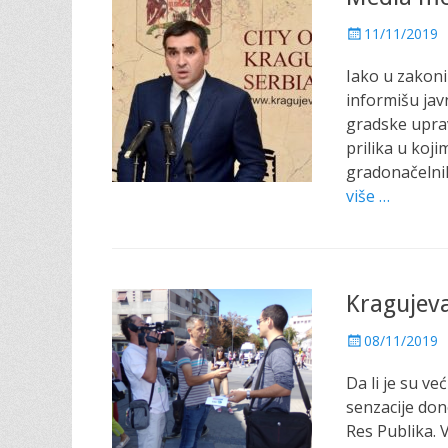
P
11/11/2019
o
Iako u zakoni
s
t
informišu jav
e
gradske uprav
d
prilika u koj
o
gradonačelnik
n
više …
Kragujeva
P
08/11/2019
o
Da li je su već
s
t
senzacije don
e
Res Publika. 
d