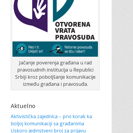
Jačanje poverenja građana u rad
pravosudnih institucija u Republici
Srbiji kroz poboljšanje komunikacije
između građana i pravosuđa.
Aktuelno
Aktivistička zajednica – prvi korak ka
boljoj komunikaciji sa građanima
Uskoro jedinstveni broj za prijavu