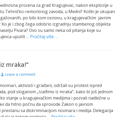
zbednosna procena za grad Kragujevac, nakon eksplozije u
tu Tehničko-remontnog zavoda, u Medni? Koliki je ukupan
ngažovanih, po bilo kom osnovu, u kragujevačkim javnim
 Ko je i zbog čega odobrio izgradnju stambenog objekta
naselju Pivara? Ovo su samo neka od pitanja koje su
jevca uputili
… Pročitaj više …
iz mraka!“
Leave a comment
ovinari, aktivisti i građani, održali su protest ispred
da, pod sloganom „Izađimo iz mraka“, kako bi još jednom
ško stanje u kragujevačkim medijima i pozvali nadležne u
avi da hitno počnu da sprovode Zakon o javnom
i prestanu sa diskriminacijom novinara i medija. Delegacija
ušala je tokom protesta
… Pročitaj više …