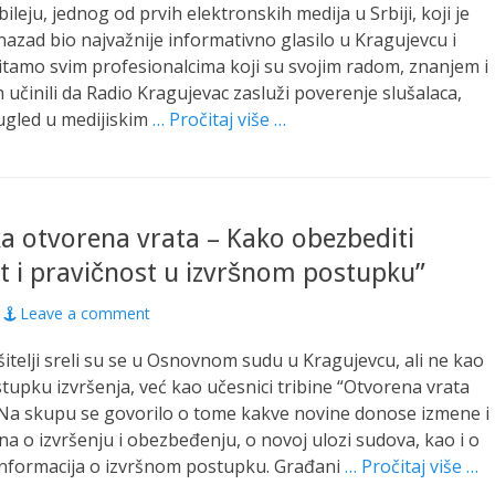
leju, jednog od prvih elektronskih medija u Srbiji, koji je
azad bio najvažnije informativno glasilo u Kragujevcu i
itamo svim profesionalcima koji su svojim radom, znanjem i
učinili da Radio Kragujevac zasluži poverenje slušalaca,
 ugled u medijiskim
… Pročitaj više …
a otvorena vrata – Kako obezbediti
t i pravičnost u izvršnom postupku”
Leave a comment
ršitelji sreli su se u Osnovnom sudu u Kragujevcu, ali ne kao
tupku izvršenja, već kao učesnici tribine “Otvorena vrata
Na skupu se govorilo o tome kakve novine donose izmene i
 o izvršenju i obezbeđenju, o novoj ulozi sudova, kao i o
informacija o izvršnom postupku. Građani
… Pročitaj više …