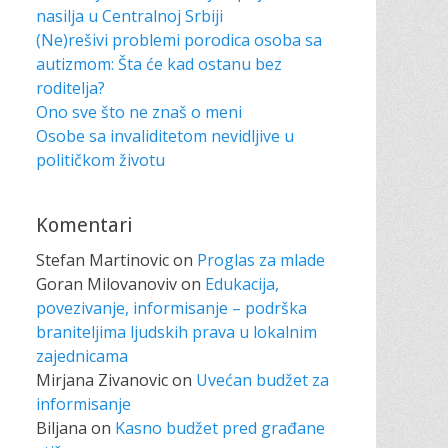
nasilja u Centralnoj Srbiji
(Ne)rešivi problemi porodica osoba sa
autizmom: Šta će kad ostanu bez
roditelja?
Ono sve što ne znaš o meni
Osobe sa invaliditetom nevidljive u
političkom životu
Komentari
Stefan Martinovic
on
Proglas za mlade
Goran Milovanoviv
on
Edukacija,
povezivanje, informisanje – podrška
braniteljima ljudskih prava u lokalnim
zajednicama
Mirjana Zivanovic
on
Uvećan budžet za
informisanje
Biljana
on
Kasno budžet pred građane