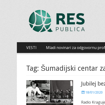
Šumadijski centar
Šumadijski centar za građanski aktivizam
Primary
Skip
VESTI
Mladi novinari za odgovornu prof
to
Menu
content
Tag: Šumadijski centar z
Jubilej be
P
18/01/2020
o
Radio Kraguje
s