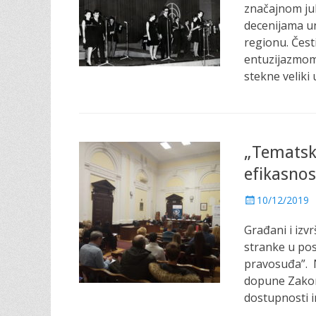
t
značajnom jubi
e
decenijama un
d
regionu. Čest
o
entuzijazmom 
n
stekne veliki
„Tematsk
efikasnos
P
10/12/2019
o
Građani i izv
s
t
stranke u pos
e
pravosuđa”. 
d
dopune Zakona
o
dostupnosti 
n