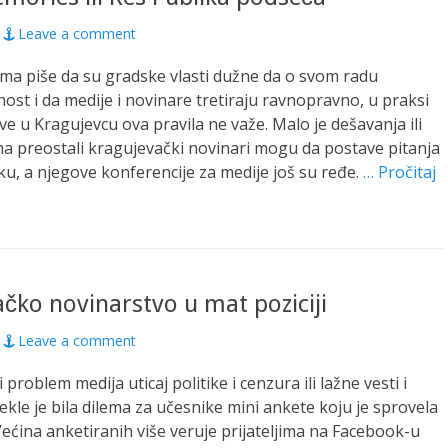
Leave a comment
ma piše da su gradske vlasti dužne da o svom radu
nost i da medije i novinare tretiraju ravnopravno, u praksi
e u Kragujevcu ova pravila ne važe. Malo je dešavanja ili
ima preostali kragujevački novinari mogu da postave pitanja
u, a njegove konferencije za medije još su ređe.
… Pročitaj
čko novinarstvo u mat poziciji
Leave a comment
i problem medija uticaj politike i cenzura ili lažne vesti i
ekle je bila dilema za učesnike mini ankete koju je sprovela
Većina anketiranih više veruje prijateljima na Facebook-u