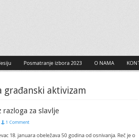
 za građanski aktivizam
esiju
Posmatranje izbora 2023
O NAMA
KON
a građanski aktivizam
z razloga za slavlje
1 Comment
vac 18. januara obeležava 50 godina od osnivanja. Reč je o