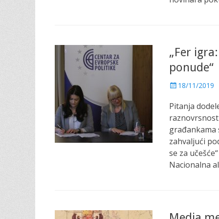
„Fer igra
ponude“
P
18/11/2019
o
Pitanja dodel
s
t
raznovrsnost 
e
građankama s
d
zahvaljući po
o
se za učešće“
n
Nacionalna al
Media mem