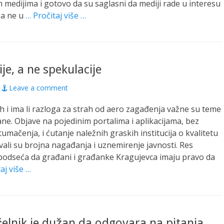
 medijima i gotovo da su saglasni da mediji rade u interesu
, a ne u
… Pročitaj više …
je, a ne spekulacije
Leave a comment
h i ima li razloga za strah od aero zagađenja važne su teme
ne. Objave na pojedinim portalima i aplikacijama, bez
tumačenja, i ćutanje naležnih graskih institucija o kvalitetu
vali su brojna nagađanja i uznemirenje javnosti. Res
podseća da građani i građanke Kragujevca imaju pravo da
aj više …
lnik je dužan da odgovara na pitanja