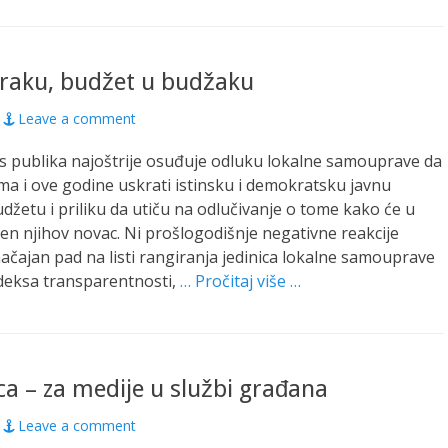
raku, budžet u budžaku
Leave a comment
s publika najoštrije osuđuje odluku lokalne samouprave da
a i ove godine uskrati istinsku i demokratsku javnu
džetu i priliku da utiču na odlučivanje o tome kako će u
ošen njihov novac. Ni prošlogodišnje negativne reakcije
značajan pad na listi rangiranja jedinica lokalne samouprave
deksa transparentnosti,
… Pročitaj više …
ca – za medije u službi građana
Leave a comment