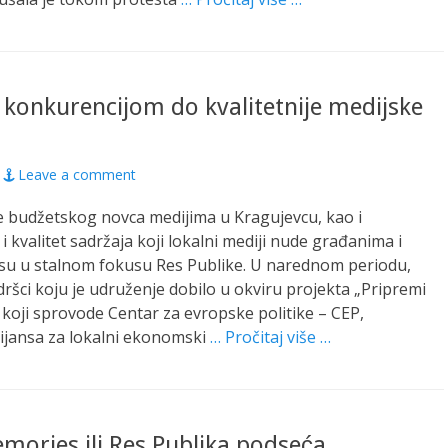
: konkurencijom do kvalitetnije medijske
Leave a comment
e budžetskog novca medijima u Kragujevcu, kao i
i kvalitet sadržaja koji lokalni mediji nude građanima i
u u stalnom fokusu Res Publike. U narednom periodu,
dršci koju je udruženje dobilo u okviru projekta „Pripremi
 koji sprovode Centar za evropske politike – CEP,
ijansa za lokalni ekonomski
… Pročitaj više …
ories ili Res Publika podseća