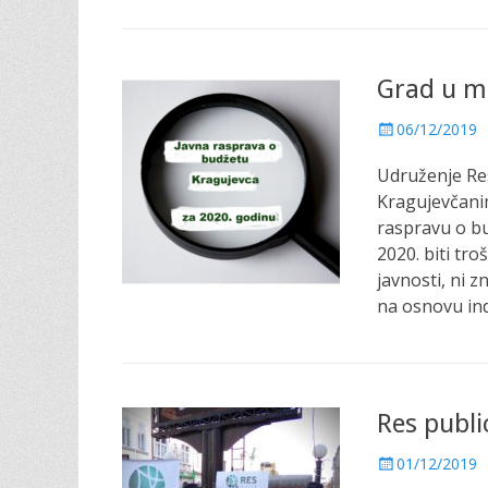
Grad u m
P
06/12/2019
o
Udruženje Re
s
t
Kragujevčanim
e
raspravu o bu
d
2020. biti tr
o
javnosti, ni 
n
na osnovu in
Res publi
P
01/12/2019
o