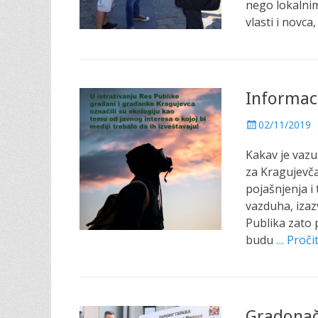
nego lokalnim
o
vlasti i novca
n
Informaci
P
02/11/2019
o
Kakav je vazu
s
t
za Kragujevča
e
pojašnjenja i 
d
vazduha, izaz
o
Publika zato 
n
budu
… Pročit
Gradonače