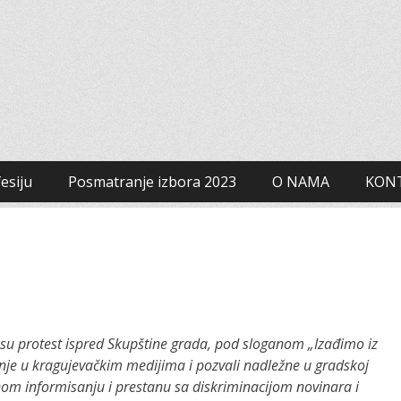
 za građanski aktivizam
esiju
Posmatranje izbora 2023
O NAMA
KON
li su protest ispred Skupštine grada, pod sloganom „Izađimo iz
nje u kragujevačkim medijima i pozvali nadležne u gradskoj
om informisanju i prestanu sa diskriminacijom novinara i