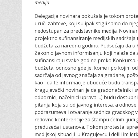
medija.
o
n
Delegacija novinara pokušala je tokom prote
uruči zahteve, koji su ipak stigli samo do nje
nedostupan za predstavnike medija. Novinar
projektno sufinansiranje medijskih sadržaja 
budžeta za narednu godinu. Podsećaju da u K
Zakon o javnom informisanju koji nalaže da se
sufinansiraju svake godine preko Konkursa. O
budžeta, odnosno gde je, kome i po kojim o
sadržaja od javnog značaja za građane, pošto 
kao i da te informacije ubuduće budu transpa
kragujevački novinari je da gradonačelnik i 
odbornici, načelnici uprava …) budu dostupni
pitanja koja su od javnog interesa, a odnose 
podrazumeva i otvaranje sednica gradskog v
redovne konferencije za štampu čelnih ljudi 
preduzeća i ustanova. Tokom protesta ispred
medijskoj situaciji u Kragujevcu i delili im 