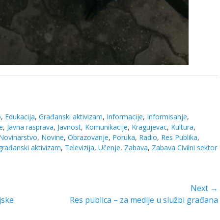
o
,
Edukacija
,
Građanski aktivizam
,
Informacije
,
Informisanje
,
e
,
Javna rasprava
,
Javnost
,
Komunikacije
,
Kragujevac
,
Kultura
,
Novinarstvo
,
Novine
,
Obrazovanje
,
Poruka
,
Radio
,
Res Publika
,
građanski aktivizam
,
Televizija
,
Učenje
,
Zabava
,
Zabava Civilni sektor
Next →
jske
Next
Res publica – za medije u službi građana
post: