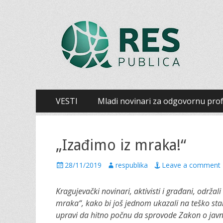
Šumadijski centar
Šumadijski centar za građanski aktivizam
Primary
Skip
VESTI
Mladi novinari za odgovornu prof
to
Menu
content
„Izađimo iz mraka!“
P
28/11/2019
A
respublika
Leave a comment
o
u
s
t
Kragujevački novinari, aktivisti i građani, održa
t
h
mraka“, kako bi još jednom ukazali na teško sta
e
o
upravi da hitno počnu da sprovode Zakon o javn
d
r