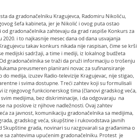
sta da gradonačelniku Kragujevca, Radomiru Nikoliću,
govog šefa kabineta, jer je Nikolić i ovog puta ostao
i od gradonačelnika zahtevaju da grad raspiše Konkurs za
u 2020. i to najkasnije mesec dana od dana usvajanja
ragujevcu takav konkurs nikada nije raspisan, čime se krši
 medijski sadržaji, a time i mediji, iz lokalnog budžeta
d gradonačelnika se traži da pruži informaciju o trošenju
dlukama preusmeren planirani novac za sufinansiranje
do medija, izuzev Radio-televizije Kragujevac, nije stigao,
rentne i svima dostupne. Treći zahtev koji su formulisali
svi iz njegovog funkcionerskog tima (članovi gradskog veća,
 svim medijima, bez diskriminacije, i da odgovaraju na
se na poslove iz njihove nadležnosti. Ovaj zahtev
eća za javnost, komunikaciju gradonačelnika sa medijima,
grada, gradskog veća, skupštine i rukovodstava javnih
 Skupštine grada, novinari su razgovarali sa građanima o
letke sa zahtevima upućenim gradonačelniku. Protest je