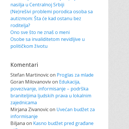
nasilja u Centralnoj Srbiji
(Ne)rešivi problemi porodica osoba sa
autizmom: Šta će kad ostanu bez
roditelja?
Ono sve što ne znaš o meni
Osobe sa invaliditetom nevidljive u
političkom životu
Komentari
Stefan Martinovic
on
Proglas za mlade
Goran Milovanoviv
on
Edukacija,
povezivanje, informisanje – podrška
braniteljima ljudskih prava u lokalnim
zajednicama
Mirjana Zivanovic
on
Uvećan budžet za
informisanje
Biljana
on
Kasno budžet pred građane