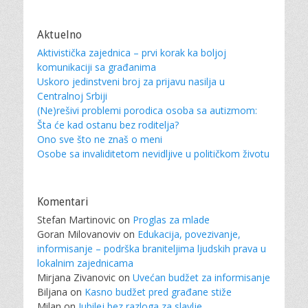
Aktuelno
Aktivistička zajednica – prvi korak ka boljoj
komunikaciji sa građanima
Uskoro jedinstveni broj za prijavu nasilja u
Centralnoj Srbiji
(Ne)rešivi problemi porodica osoba sa autizmom:
Šta će kad ostanu bez roditelja?
Ono sve što ne znaš o meni
Osobe sa invaliditetom nevidljive u političkom životu
Komentari
Stefan Martinovic
on
Proglas za mlade
Goran Milovanoviv
on
Edukacija, povezivanje,
informisanje – podrška braniteljima ljudskih prava u
lokalnim zajednicama
Mirjana Zivanovic
on
Uvećan budžet za informisanje
Biljana
on
Kasno budžet pred građane stiže
Milan
on
Jubilej bez razloga za slavlje