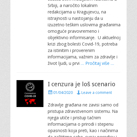
d
Srbiji, a naročito lokalnim
o
redakcijama u Kragujevcu, na
n
istrajnosti u nastojanju da u
izuzetno teškim uslovima građanima
omoguće pravovremeno i
objektivno informisanje. U aktuelnoj
krizi zbog bolesti Covid-19, potreba
za istinitim i proverenim
informacijama, važnim za zdravlje i
život ljudi, u prvi
… Pročitaj više …
I cenzura je loš scenario
P
01/04/2020
Leave a comment
o
s
Zdravlje građana ne zavisi samo od
t
pristupa zdravstvenom sistemu. Na
e
njega utiče i pristup tačnim
d
informacijama o prirodi i stepenu
o
opasnosti koja preti, kao i načinima
n
da zaštitimo sebe, svoju porodicu i