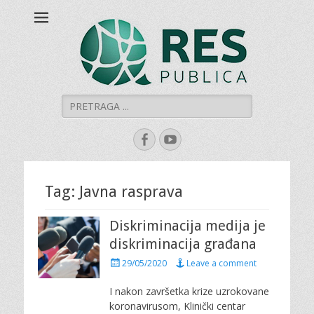
Šumadijski centar
Šumadijski centar za građanski aktivizam
za građanski
aktivizam "RES
PUBLICA"
Search
for:
Facebook
YouTube
Tag: Javna rasprava
Diskriminacija medija je
diskriminacija građana
P
29/05/2020
Leave a comment
o
s
I nakon završetka krize uzrokovane
t
koronavirusom, Klinički centar
e