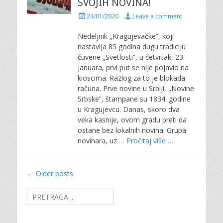
SVOJIH NOVINA!
P
24/01/2020
Leave a comment
o
s
Nedeljnik „Kragujevačke”, koji
t
nastavlja 85 godina dugu tradiciju
e
čuvene „Svetlosti”, u četvrtak, 23.
d
januara, prvi put se nije pojavio na
o
kioscima. Razlog za to je blokada
n
računa. Prve novine u Srbiji, „Novine
Srbske”, štampane su 1834. godine
u Kragujevcu. Danas, skoro dva
veka kasnije, ovom gradu preti da
ostane bez lokalnih novina. Grupa
novinara, uz
… Pročitaj više …
Post
←
Older posts
navigation
Search
for: