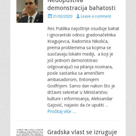
Nedopustiva
demonstracija bahatosti
P
21/02/2020
Leave a comment
o
s
Res Publika najoštrije osuđuje bahat
t
i ignorantski odnos gradonačelnika
e
Kragujevca, Radomira Nikolića,
d
prema problemima sa kojima se
o
suočavaju lokalni mediji, a koji je
n
još jednom demonstrirao
odgovarajući na pitanja novinara,
posle sastanka sa američkim
ambasadorom, Entonijem
Godfrijem. Samo dan nakon što je
državni sekretar u Ministarstvu
kulture i informisanja, Aleksandar
Gajović, najavio da će uputiti
…
Pročitaj više …
Gradska vlast se izruguje