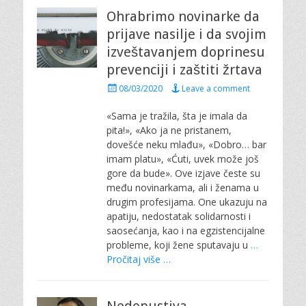
Ohrabrimo novinarke da
prijave nasilje i da svojim
izveštavanjem doprinesu
prevenciji i zaštiti žrtava
P
08/03/2020
Leave a comment
o
s
«Sama je tražila, šta je imala da
t
pita!», «Ako ja ne pristanem,
e
dovešće neku mlađu», «Dobro… bar
d
imam platu», «Ćuti, uvek može još
o
gore da bude». Ove izjave česte su
n
među novinarkama, ali i ženama u
drugim profesijama. One ukazuju na
apatiju, nedostatak solidarnosti i
saosećanja, kao i na egzistencijalne
probleme, koji žene sputavaju u
…
Pročitaj više …