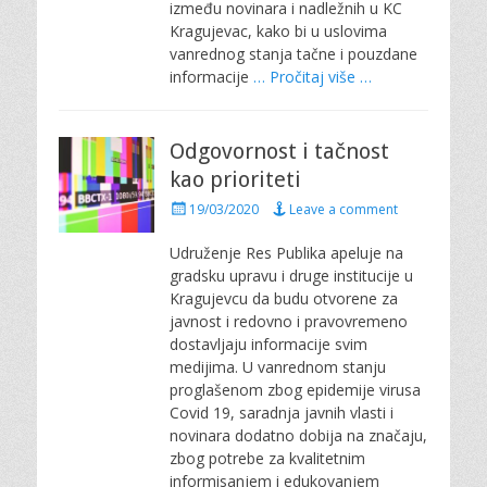
između novinara i nadležnih u KC
Kragujevac, kako bi u uslovima
vanrednog stanja tačne i pouzdane
informacije
… Pročitaj više …
Odgovornost i tačnost
kao prioriteti
P
19/03/2020
Leave a comment
o
s
Udruženje Res Publika apeluje na
t
gradsku upravu i druge institucije u
e
Kragujevcu da budu otvorene za
d
javnost i redovno i pravovremeno
o
dostavljaju informacije svim
n
medijima. U vanrednom stanju
proglašenom zbog epidemije virusa
Covid 19, saradnja javnih vlasti i
novinara dodatno dobija na značaju,
zbog potrebe za kvalitetnim
informisanjem i edukovanjem