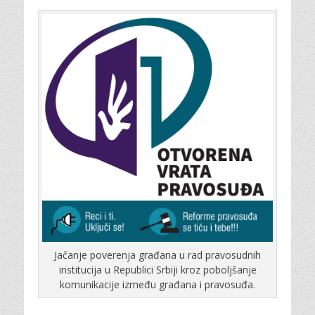
Jačanje poverenja građana u rad pravosudnih
institucija u Republici Srbiji kroz poboljšanje
komunikacije između građana i pravosuđa.