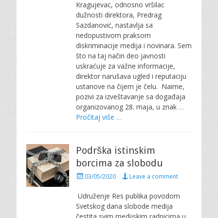
Kragujevac, odnosno vršilac
d
dužnosti direktora, Predrag
o
Sazdanović, nastavlja sa
n
nedopustivom praksom
diskriminacije medija i novinara. Sem
što na taj način deo javnosti
uskraćuje za važne informacije,
direktor narušava ugled i reputaciju
ustanove na čijem je čelu. Naime,
pozivi za izveštavanje sa događaja
organizovanog 28. maja, u znak
…
Pročitaj više …
Podrška istinskim
borcima za slobodu
P
03/05/2020
Leave a comment
o
s
Udruženje Res publika povodom
t
Svetskog dana slobode medija
e
čestita svim medijskim radnicima u