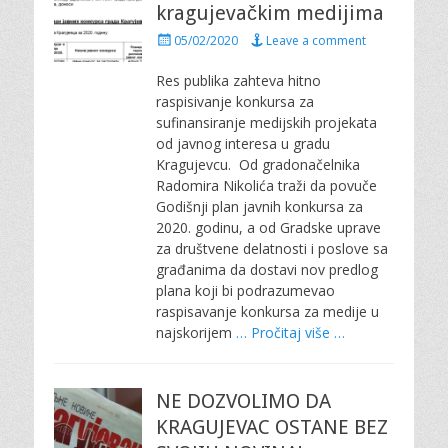
kragujevačkim medijima
P
05/02/2020
Leave a comment
o
s
Res publika zahteva hitno
t
raspisivanje konkursa za
e
sufinansiranje medijskih projekata
d
od javnog interesa u gradu
o
Kragujevcu. Od gradonačelnika
n
Radomira Nikolića traži da povuče
Godišnji plan javnih konkursa za
2020. godinu, a od Gradske uprave
za društvene delatnosti i poslove sa
građanima da dostavi nov predlog
plana koji bi podrazumevao
raspisavanje konkursa za medije u
najskorijem
… Pročitaj više …
NE DOZVOLIMO DA
KRAGUJEVAC OSTANE BEZ