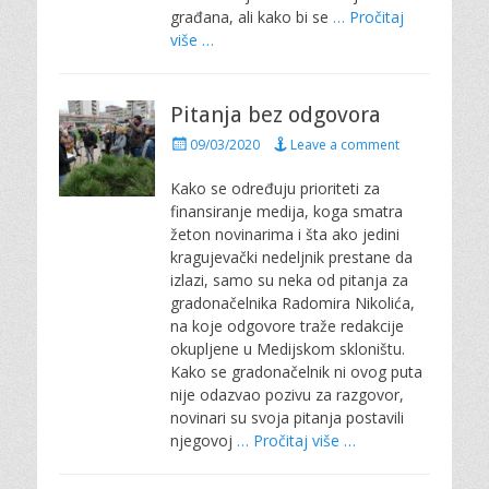
građana, ali kako bi se
… Pročitaj
više …
Pitanja bez odgovora
P
09/03/2020
Leave a comment
o
s
Kako se određuju prioriteti za
t
finansiranje medija, koga smatra
e
žeton novinarima i šta ako jedini
d
kragujevački nedeljnik prestane da
o
izlazi, samo su neka od pitanja za
n
gradonačelnika Radomira Nikolića,
na koje odgovore traže redakcije
okupljene u Medijskom skloništu.
Kako se gradonačelnik ni ovog puta
nije odazvao pozivu za razgovor,
novinari su svoja pitanja postavili
njegovoj
… Pročitaj više …