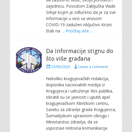
zajednicu. Povodom Zaključka Vlade
Srbije kojim je odlučeno da je za sve
informacije u vezi sa virusom
COVID-19 zadužen isključivo Krizni
štab na
… Pročitaj više …
Da informacije stignu do
što više građana
P
23/03/2020
Leave a comment
o
s
Nekoliko kragujevačkih redakcija,
t
dopisnika nacionalnih medija iz
e
Kragujevca i udruženje Res publika,
d
obratili su se javnosti i uputili apel
o
kragujevačkom Kliničkom centru,
n
Savetu za zdravlje grada Kragujevca,
Šumadijskom upravnom okrugu i
Ministarstvu zdravlja, da se
uspostavi redovna komunikacija