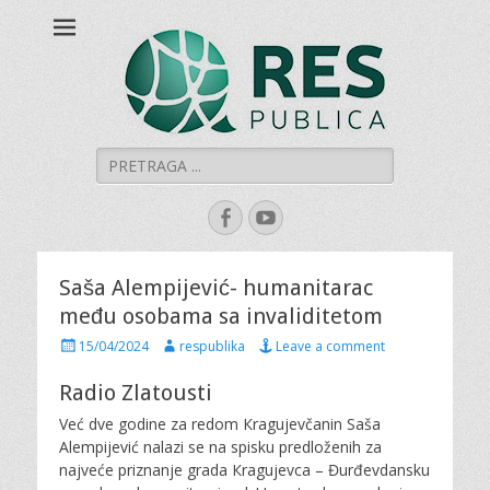
Šumadijski centar
Šumadijski centar za građanski aktivizam
za građanski
aktivizam "RES
PUBLICA"
Search
for:
Facebook
YouTube
Saša Alempijević- humanitarac
među osobama sa invaliditetom
P
A
15/04/2024
respublika
Leave a comment
o
u
s
t
Radio Zlatousti
t
h
Već dve godine za redom Кragujevčanin Saša
e
o
d
r
Alempijević nalazi se na spisku predloženih za
o
najveće priznanje grada Кragujevca – Đurđevdansku
n