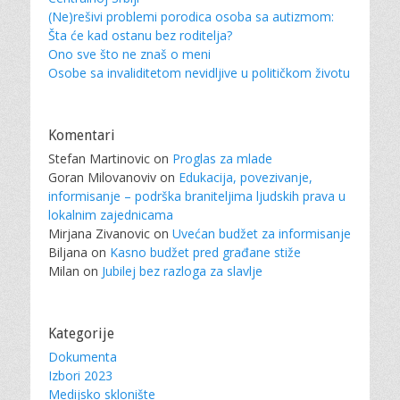
(Ne)rešivi problemi porodica osoba sa autizmom:
Šta će kad ostanu bez roditelja?
Ono sve što ne znaš o meni
Osobe sa invaliditetom nevidljive u političkom životu
Komentari
Stefan Martinovic
on
Proglas za mlade
Goran Milovanoviv
on
Edukacija, povezivanje,
informisanje – podrška braniteljima ljudskih prava u
lokalnim zajednicama
Mirjana Zivanovic
on
Uvećan budžet za informisanje
Biljana
on
Kasno budžet pred građane stiže
Milan
on
Jubilej bez razloga za slavlje
Kategorije
Dokumenta
Izbori 2023
Medijsko sklonište