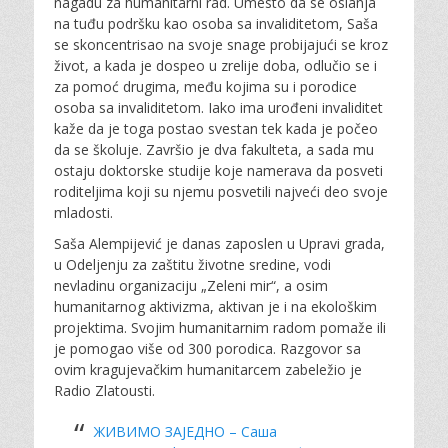
nagadu za humanitarni rad. Umesto da se oslanja
na tuđu podršku kao osoba sa invaliditetom, Saša
se skoncentrisao na svoje snage probijajući se kroz
život, a kada je dospeo u zrelije doba, odlučio se i
za pomoć drugima, među kojima su i porodice
osoba sa invaliditetom. Iako ima urođeni invaliditet
kaže da je toga postao svestan tek kada je počeo
da se školuje. Završio je dva fakulteta, a sada mu
ostaju doktorske studije koje namerava da posveti
roditeljima koji su njemu posvetili najveći deo svoje
mladosti.
Saša Alempijević je danas zaposlen u Upravi grada,
u Odeljenju za zaštitu životne sredine, vodi
nevladinu organizaciju „Zeleni mir“, a osim
humanitarnog aktivizma, aktivan je i na ekološkim
projektima. Svojim humanitarnim radom pomaže ili
je pomogao više od 300 porodica. Razgovor sa
ovim kragujevačkim humanitarcem zabeležio je
Radio Zlatousti.
ЖИВИМО ЗАЈЕДНО – Саша