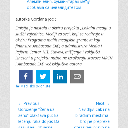
Алемпијевић, хуманитарац међу
особама са инвалидитетом
autorka Gordana Jocić
Emisija je nastala u okviru projekta „Lokalni mediji u
službi zajednice: Mediji za sve“, koji se realizuje u
okviru Programa malih medijskih grantova koji
finansira Ambasada SAD, a administrira Media i
Reform Centar Niš. Stavovi, mišljenja i zaključci
izneseni u projektu nužno ne izražavaju stavove MRCN
i Ambasade SAD već isključivo autora
.
C
Medijsko sklonište
a
t
e
Post
← Previous
Next →
g
Previous
Udruženje “Žena uz
Next
Nevidljivi čak i na
navigation
o
post:
ženu” olakšava put ka
post:
biračkim mestima-
r
lečenju raka dojke: Da
brojne prepreke
i
e
saslušaju, objasne,
otežavaju pravo na