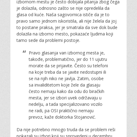
izbornom mestu je često dobijala pitanja zbog čega
je dolazila, odnosno zašto se nije opredelila da
glasa od kuće. Naša sagovornica ističe da je to
pravo samo jednom iskoristila, ali nije želela da joj
to postane praksa, jer je smatrala da sve dok bude
dolazila na izborno mesto, pokazaće ljudima koji
tamo sede da problemi postoje.
Pravo glasanja van izbornog mesta je,
takođe, problematično, jer do 11 ujutru
morate da se prijavite. Često su telefoni
na koje treba da se javite nedostupni ili
se na njih niko ne javlja. Zatim, osobe
sa invaliditetom koje žele da glasaju
često nemaju kako da odu do biračkih
mesta, jer se izbori uvek održavaju u
nedelju, a tada specijalizovano vozilo
ne radi, pa OSI praktično nemaju
prevoz, kaže doktorka Stojanović.
Da nije potrebno mnogo truda da se problem reši
pokazali su izbori koji su sprovedeni u decembru