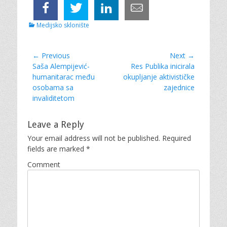
C
Medijsko sklonište
a
t
e
Post
← Previous
Next →
g
Previous
Saša Alempijević-
Next
Res Publika inicirala
navigation
o
post:
humanitarac među
post:
okupljanje aktivističke
r
osobama sa
zajednice
i
e
invaliditetom
s
Leave a Reply
Your email address will not be published.
Required
fields are marked
*
Comment