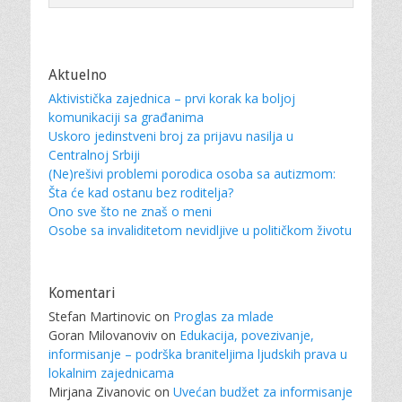
Aktuelno
Aktivistička zajednica – prvi korak ka boljoj
komunikaciji sa građanima
Uskoro jedinstveni broj za prijavu nasilja u
Centralnoj Srbiji
(Ne)rešivi problemi porodica osoba sa autizmom:
Šta će kad ostanu bez roditelja?
Ono sve što ne znaš o meni
Osobe sa invaliditetom nevidljive u političkom životu
Komentari
Stefan Martinovic
on
Proglas za mlade
Goran Milovanoviv
on
Edukacija, povezivanje,
informisanje – podrška braniteljima ljudskih prava u
lokalnim zajednicama
Mirjana Zivanovic
on
Uvećan budžet za informisanje