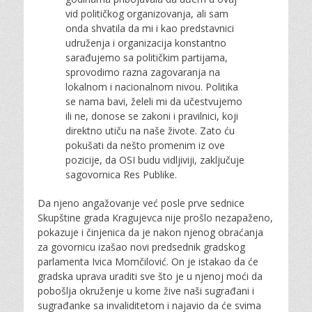
vid političkog organizovanja, ali sam
onda shvatila da mi i kao predstavnici
udruženja i organizacija konstantno
sarađujemo sa političkim partijama,
sprovodimo razna zagovaranja na
lokalnom i nacionalnom nivou. Politika
se nama bavi, želeli mi da učestvujemo
ili ne, donose se zakoni i pravilnici, koji
direktno utiču na naše živote. Zato ću
pokušati da nešto promenim iz ove
pozicije, da OSI budu vidljiviji, zaključuje
sagovornica Res Publike.
Da njeno angažovanje već posle prve sednice
Skupštine grada Kragujevca nije prošlo nezapaženo,
pokazuje i činjenica da je nakon njenog obraćanja
za govornicu izašao novi predsednik gradskog
parlamenta Ivica Momčilović. On je istakao da će
gradska uprava uraditi sve što je u njenoj moći da
pobošlja okruženje u kome žive naši sugrađani i
sugrađanke sa invaliditetom i najavio da će svima