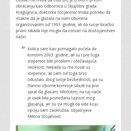
obraćanju kao odbornica u Skupštini grada
Kragujevca, doktorka Stojanović imala potrebu da
istakne da je glasala na svim izborima
organizovanim od 1991. godine, ali da svoje biračko
pravo nikada nije mogla da ostvari na dostojanstven
način.
Kolica sam kao pomagalo počela da
koristim 2003. godine, ali su i pre toga
stepenice bile problem i otežavajuća
okolnost. Nekada su me nosili uz
stepenice, ali sam od toga brzo
odustalo zbog svoje bezbednosti, pa su
članovi izborne komisije silazili na prvi
sprat da glasam. Međutim, na taj način
je uvek bila povređana tajnost mog
glasanja, jer su svi mogli da vide koju
opciju sam zaokružila, objašnjava
Milena Stojanović.