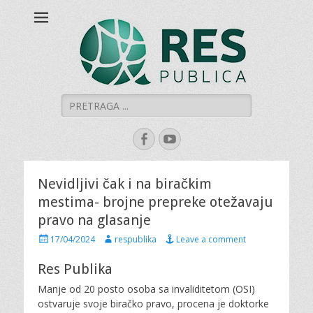
Šumadijski centar
Šumadijski centar za građanski aktivizam
za građanski
aktivizam "RES
PUBLICA"
Search
for:
Facebook
YouTube
Nevidljivi čak i na biračkim
mestima- brojne prepreke otežavaju
pravo na glasanje
P
A
17/04/2024
respublika
Leave a comment
o
u
s
t
Res Publika
t
h
Manje od 20 posto osoba sa invaliditetom (OSI)
e
o
d
r
ostvaruje svoje biračko pravo, procena je doktorke