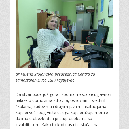
dr Milena Stojanović, predsednica Centra za
samostalan život OSI
Kragujevac
Da stvar bude još gora, izborna mesta se uglavnom
nalaze u domovima zdravlja, osnovnim i srednjih
školama, sudovima i drugim javnim institucijama
koje bi već zbog vrste usluga koje pružaju morale
da imaju obezbeđen pristup osobama sa
invaliditetom. Kako to kod nas nije slučaj, na