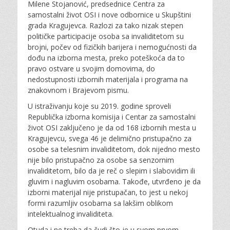
o
Milene Stojanović, predsednice Centra za
n
samostalni život OSI i nove odbornice u Skupštini
grada Kragujevca. Razlozi za tako nizak stepen
političke participacije osoba sa invaliditetom su
brojni, počev od fizičkih barijera i nemogućnosti da
dođu na izborna mesta, preko poteškoća da to
pravo ostvare u svojim domovima, do
nedostupnosti izbornih materijala i programa na
znakovnom i Brajevom pismu.
U istraživanju koje su 2019. godine sproveli
Republička izborna komisija i Centar za samostalni
život OSI zaključeno je da od 168 izbornih mesta u
Kragujevcu, svega 46 je delimično pristupačno za
osobe sa telesnim invaliditetom, dok nijedno mesto
nije bilo pristupačno za osobe sa senzornim
invaliditetom, bilo da je reč o slepim i slabovidim ili
gluvim i nagluvim osobama. Takođe, utvrđeno je da
izborni materijal nije pristupačan, to jest u nekoj
formi razumljiv osobama sa lakšim oblikom
intelektualnog invaliditeta.
Otuda i ne treba da čudi što je u svom prvom