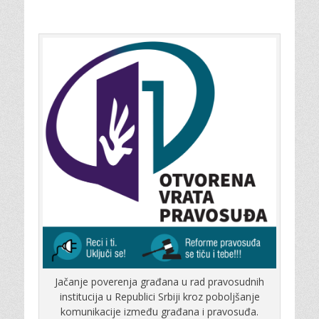
Jačanje poverenja građana u rad pravosudnih
institucija u Republici Srbiji kroz poboljšanje
komunikacije između građana i pravosuđa.