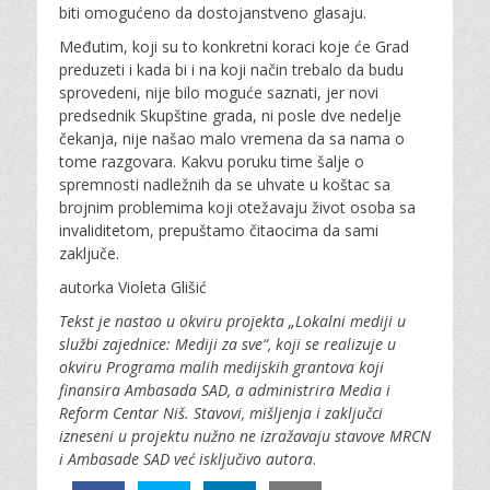
biti omogućeno da dostojanstveno glasaju.
Međutim, koji su to konkretni koraci koje će Grad
preduzeti i kada bi i na koji način trebalo da budu
sprovedeni, nije bilo moguće saznati, jer novi
predsednik Skupštine grada, ni posle dve nedelje
čekanja, nije našao malo vremena da sa nama o
tome razgovara. Kakvu poruku time šalje o
spremnosti nadležnih da se uhvate u koštac sa
brojnim problemima koji otežavaju život osoba sa
invaliditetom, prepuštamo čitaocima da sami
zaključe.
autorka Violeta Glišić
Tekst je nastao u okviru projekta „Lokalni mediji u
službi zajednice: Mediji za sve“, koji se realizuje u
okviru Programa malih medijskih grantova koji
finansira Ambasada SAD, a administrira Media i
Reform Centar Niš. Stavovi, mišljenja i zaključci
izneseni u projektu nužno ne izražavaju stavove MRCN
i Ambasade SAD već isključivo autora
.