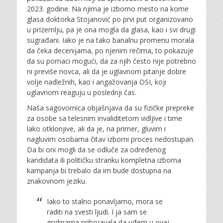
2023. godine. Na njima je izborno mesto na kome
glasa doktorka Stojanović po prvi put organizovano
u prizemlju, pa je ona mogla da glasa, kao i svi drugi
sugrađani. Iako je na tako banalnu promenu morala
da čeka decenijama, po njenim rečima, to pokazuje
da su pomaci mogući, da za njih često nije potrebno
ni previše novca, ali da je uglavnom pitanje dobre
volje nadležnih, kao i angažovanja OSI, koji
uglavnom reaguju u poslednji čas.
Naša sagovornica objašnjava da su fizičke prepreke
za osobe sa telesnim invaliditetom vidljive i time
lako otklonjive, ali da je, na primer, gluvim i
nagluvim osobama čitav izborni proces nedostupan.
Da bi oni mogli da se odluče za određenog
kandidata ili političku stranku kompletna izborna
kampanja bi trebalo da im bude dostupna na
znakovnom jeziku.
Iako to stalno ponavljamo, mora se
raditi na svesti ljudi. I ja sam se
godinama pribojavala da uđem u ovaj