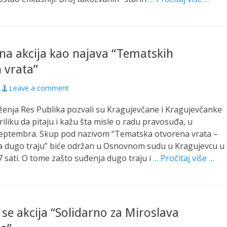
na akcija kao najava “Tematskih
 vrata”
Leave a comment
uženja Res Publika pozvali su Kragujevčane i Kragujevčanke
riliku da pitaju i kažu šta misle o radu pravosuđa, u
 septembra. Skup pod nazivom “Tematska otvorena vrata –
a dugo traju” biće održan u Osnovnom sudu u Kragujevcu u
7 sati. O tome zašto suđenja dugo traju i
… Pročitaj više …
 se akcija “Solidarno za Miroslava