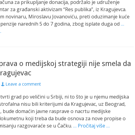
una za prikupljanje donacija, podržalo je udruženje
ntar za građanski aktivizam “Res publika”, iz Kragujevca.
m novinaru, Miroslavu Jovanoviću, preti oduzimanje kuće
ne penzije narednih 5 do 7 godina, zbog isplate duga od
…
…
prava o medijskoj strategiji nije smela da
Kragujevac
Leave a comment
etvrti grad po veličini u Srbiji, ni to što je u njemu medijska
strofalna nisu bili kriterijumi da Kragujevac, uz Beograd,
š, bude domaćin javne rasprave o nacrtu medijske
 dokumetnu koji treba da bude osnova za nove propise o
misanju razgovaraće se u Čačku.
… Pročitaj više …