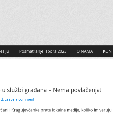
 za građanski aktivizam
esiju
Posmatranje izbora 2023
O NAMA
KON
 u službi građana – Nema povlačenja!
Leave a comment
včani i Kragujevčanke prate lokalne medije, koliko im veruju