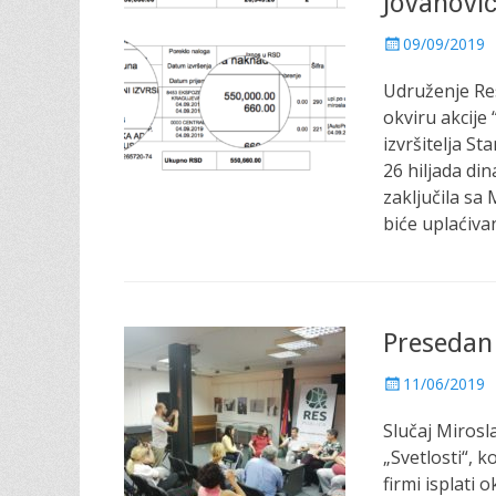
Jovanovi
P
09/09/2019
o
Udruženje Res
s
t
okviru akcije
e
izvršitelja S
d
26 hiljada di
o
zaključila s
n
biće uplaćiva
Presedan 
P
11/06/2019
o
Slučaj Miros
s
t
„Svetlosti“, 
e
firmi isplati