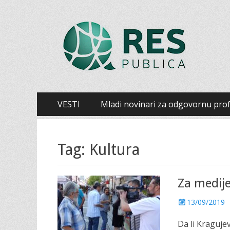
Šumadijski centar
Šumadijski centar za građanski aktivizam
Primary
Skip
VESTI
Mladi novinari za odgovornu prof
to
Menu
content
Tag: Kultura
Za medije
P
13/09/2019
o
Da li Kraguje
s