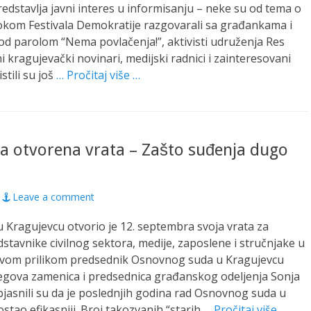
predstavlja javni interes u informisanju – neke su od tema o
okom Festivala Demokratije razgovarali sa građankama i
d parolom “Nema povlačenja!”, aktivisti udruženja Res
i kragujevački novinari, medijski radnici i zainteresovani
stili su još
… Pročitaj više …
a otvorena vrata – Zašto suđenja dugo
Leave a comment
 Kragujevcu otvorio je 12. septembra svoja vrata za
stavnike civilnog sektora, medije, zaposlene i stručnjake u
vom prilikom predsednik Osnovnog suda u Kragujevcu
njegova zamenica i predsednica građanskog odeljenja Sonja
bjasnili su da je poslednjih godina rad Osnovnog suda u
stao efikasniji. Broj takozvanih “starih
… Pročitaj više …