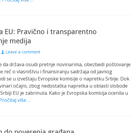
 EU: Pravično i transparentno
nje medija
Leave a comment
 da država osudi pretnje novinarima, obezbedi poštovanje
e reč o vlasništvu i finansiranju sadržaja od javnog
odi se u izveštaju Evropske komisije o napretku Srbije. Dok
inari očajni, zbog nedostatka napretka u oblasti slobode
 Srbiji EU je zabrinuta. Kako je Evropska komisija ocenila u
Pročitaj više …
m do poverenja građana