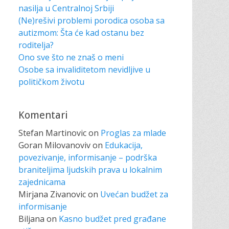
nasilja u Centralnoj Srbiji
(Ne)rešivi problemi porodica osoba sa
autizmom: Šta će kad ostanu bez
roditelja?
Ono sve što ne znaš o meni
Osobe sa invaliditetom nevidljive u
političkom životu
Komentari
Stefan Martinovic
on
Proglas za mlade
Goran Milovanoviv
on
Edukacija,
povezivanje, informisanje – podrška
braniteljima ljudskih prava u lokalnim
zajednicama
Mirjana Zivanovic
on
Uvećan budžet za
informisanje
Biljana
on
Kasno budžet pred građane