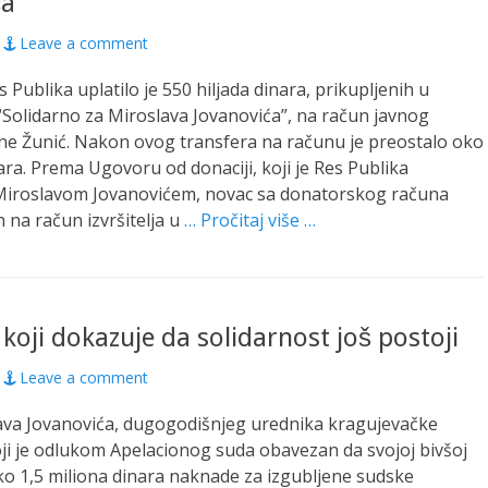
ća”
Leave a comment
 Publika uplatilo je 550 hiljada dinara, prikupljenih u
 “Solidarno za Miroslava Jovanovića”, na račun javnog
tane Žunić. Nakon ovog transfera na računu je preostalo oko
nara. Prema Ugovoru od donaciji, koji je Res Publika
a Miroslavom Jovanovićem, novac sa donatorskog računa
n na račun izvršitelja u
… Pročitaj više …
koji dokazuje da solidarnost još postoji
Leave a comment
lava Jovanovića, dugogodišnjeg urednika kragujevačke
koji je odlukom Apelacionog suda obavezan da svojoj bivšoj
 oko 1,5 miliona dinara naknade za izgubljene sudske