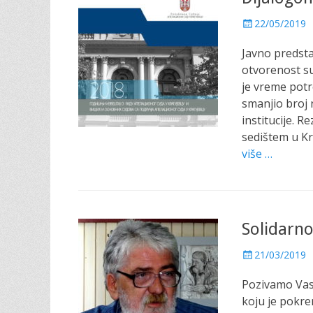
P
22/05/2019
o
Javno predsta
s
t
otvorenost s
e
je vreme pot
d
smanjio broj 
o
institucije. R
n
sedištem u Kr
više …
Solidarno
P
21/03/2019
o
Pozivamo Vas 
s
t
koju je pokr