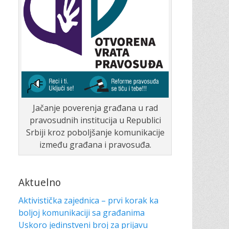
Jačanje poverenja građana u rad
pravosudnih institucija u Republici
Srbiji kroz poboljšanje komunikacije
između građana i pravosuđa.
Aktuelno
Aktivistička zajednica – prvi korak ka
boljoj komunikaciji sa građanima
Uskoro jedinstveni broj za prijavu