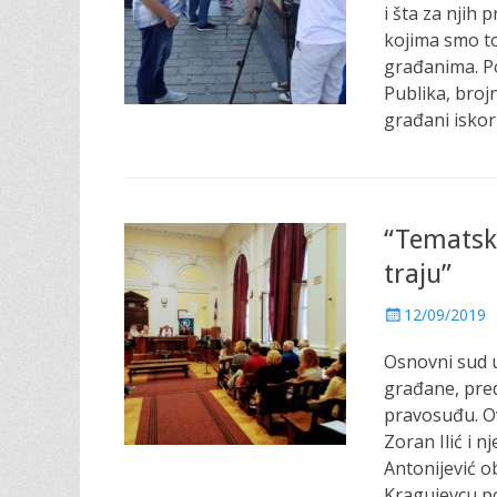
t
i šta za njih 
e
kojima smo t
d
građanima. Po
o
Publika, brojn
n
građani iskori
“Tematsk
traju”
P
12/09/2019
o
Osnovni sud u
s
t
građane, pred
e
pravosuđu. O
d
Zoran Ilić i 
o
Antonijević o
n
Kragujevcu po