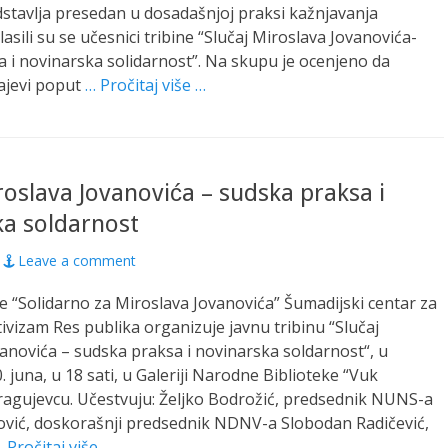
stavlja presedan u dosadašnjoj praksi kažnjavanja
asili su se učesnici tribine “Slučaj Miroslava Jovanovića-
 i novinarska solidarnost”. Na skupu je ocenjeno da
čajevi poput
… Pročitaj više …
roslava Jovanovića – sudska praksa i
ka soldarnost
Leave a comment
je “Solidarno za Miroslava Jovanovića” Šumadijski centar za
ivizam Res publika organizuje javnu tribinu “Slučaj
anovića – sudska praksa i novinarska soldarnost“, u
 juna, u 18 sati, u Galeriji Narodne Biblioteke “Vuk
ragujevcu. Učestvuju: Željko Bodrožić, predsednik NUNS-a
ović, doskorašnji predsednik NDNV-a Slobodan Radičević,
 Pročitaj više …