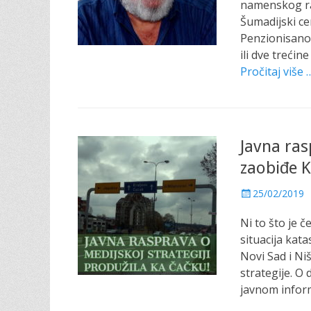
e
namenskog rač
d
Šumadijski ce
o
Penzionisano
n
ili dve treći
Pročitaj više 
Javna ras
zaobiđe 
P
25/02/2019
o
Ni to što je č
s
t
situacija kata
e
Novi Sad i Ni
d
strategije. O
o
javnom infor
n