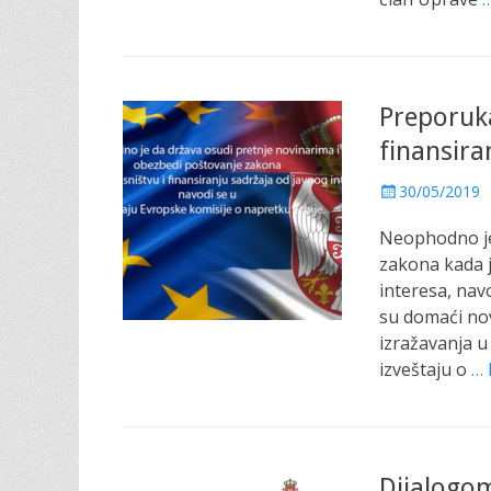
Preporuka
finansira
P
30/05/2019
o
Neophodno je
s
t
zakona kada j
e
interesa, nav
d
su domaći nov
o
izražavanja u
n
izveštaju o
… 
Dijalogo