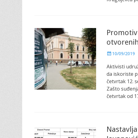
Promotiv
otvorenih
P
10/09/2019
o
Aktivisti udr
s
t
da iskoriste p
e
četvrtak 12.
d
Zašto suđenj
o
četvrtak od 1
n
Nastavlja