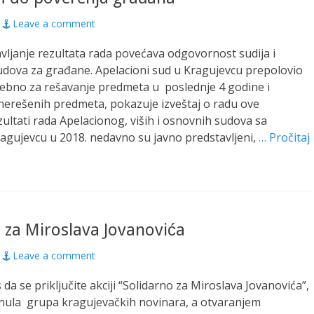
Leave a comment
vljanje rezultata rada povećava odgovornost sudija i
udova za građane. Apelacioni sud u Kragujevcu prepolovio
rebno za rešavanje predmeta u poslednje 4 godine i
nerešenih predmeta, pokazuje izveštaj o radu ove
ezultati rada Apelacionog, viših i osnovnih sudova sa
agujevcu u 2018. nedavno su javno predstavljeni,
… Pročitaj
 za Miroslava Jovanovića
Leave a comment
da se priključite akciji “Solidarno za Miroslava Jovanovića”,
enula grupa kragujevačkih novinara, a otvaranjem