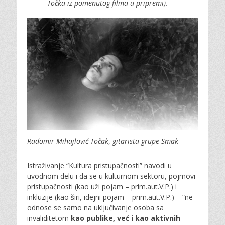
Točka
iz pomenutog filma u pripremi).
Radomir Mihajlović Točak
,
gitarista grupe Smak
Istraživanje “Kultura pristupačnosti” navodi u
uvodnom delu i da se u kulturnom sektoru, pojmovi
pristupačnosti (kao uži pojam – prim.aut.V.P.) i
inkluzije (kao širi, idejni pojam – prim.aut.V.P.) – “ne
odnose se samo na uključivanje osoba sa
invaliditetom
kao publike, već i kao aktivnih