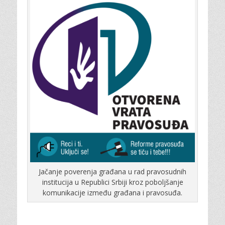
Jačanje poverenja građana u rad pravosudnih
institucija u Republici Srbiji kroz poboljšanje
komunikacije između građana i pravosuđa.