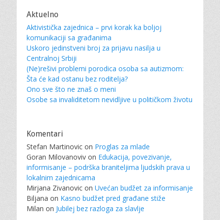
Aktuelno
Aktivistička zajednica – prvi korak ka boljoj
komunikaciji sa građanima
Uskoro jedinstveni broj za prijavu nasilja u
Centralnoj Srbiji
(Ne)rešivi problemi porodica osoba sa autizmom:
Šta će kad ostanu bez roditelja?
Ono sve što ne znaš o meni
Osobe sa invaliditetom nevidljive u političkom životu
Komentari
Stefan Martinovic
on
Proglas za mlade
Goran Milovanoviv
on
Edukacija, povezivanje,
informisanje – podrška braniteljima ljudskih prava u
lokalnim zajednicama
Mirjana Zivanovic
on
Uvećan budžet za informisanje
Biljana
on
Kasno budžet pred građane stiže
Milan
on
Jubilej bez razloga za slavlje