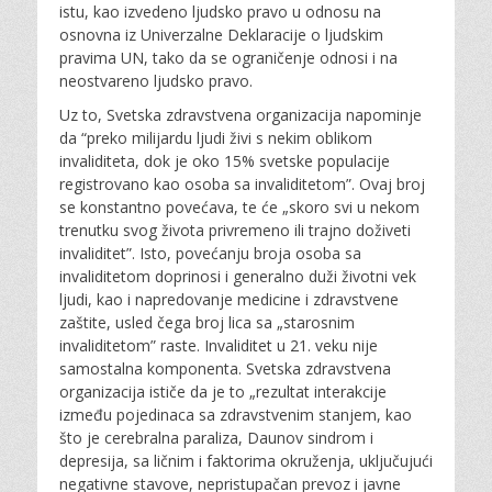
istu, kao izvedeno ljudsko pravo u odnosu na
osnovna iz Univerzalne Deklaracije o ljudskim
pravima UN, tako da se ograničenje odnosi i na
neostvareno ljudsko pravo.
Uz to, Svetska zdravstvena organizacija napominje
da “preko milijardu ljudi živi s nekim oblikom
invaliditeta, dok je oko 15% svetske populacije
registrovano kao osoba sa invaliditetom”. Ovaj broj
se konstantno povećava, te će „skoro svi u nekom
trenutku svog života privremeno ili trajno doživeti
invaliditet”. Isto, povećanju broja osoba sa
invaliditetom doprinosi i generalno duži životni vek
ljudi, kao i napredovanje medicine i zdravstvene
zaštite, usled čega broj lica sa „starosnim
invaliditetom” raste. Invaliditet u 21. veku nije
samostalna komponenta. Svetska zdravstvena
organizacija ističe da je to „rezultat interakcije
između pojedinaca sa zdravstvenim stanjem, kao
što je cerebralna paraliza, Daunov sindrom i
depresija, sa ličnim i faktorima okruženja, uključujući
negativne stavove, nepristupačan prevoz i javne