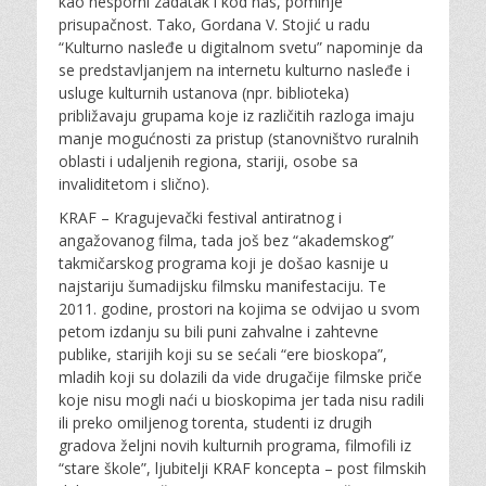
kao nesporni zadatak i kod nas, pominje
prisupačnost. Tako, Gordana V. Stojić u radu
“Kulturno nasleđe u digitalnom svetu” napominje da
se predstavljanjem na internetu kulturno nasleđe i
usluge kulturnih ustanova (npr. biblioteka)
približavaju grupama koje iz različitih razloga imaju
manje mogućnosti za pristup (stanovništvo ruralnih
oblasti i udaljenih regiona, stariji, osobe sa
invaliditetom i slično).
KRAF – Kragujevački festival antiratnog i
angažovanog filma, tada još bez “akademskog”
takmičarskog programa koji je došao kasnije u
najstariju šumadijsku filmsku manifestaciju. Te
2011. godine, prostori na kojima se odvijao u svom
petom izdanju su bili puni zahvalne i zahtevne
publike, starijih koji su se sećali “ere bioskopa”,
mladih koji su dolazili da vide drugačije filmske priče
koje nisu mogli naći u bioskopima jer tada nisu radili
ili preko omiljenog torenta, studenti iz drugih
gradova željni novih kulturnih programa, filmofili iz
“stare škole”, ljubitelji KRAF koncepta – post filmskih