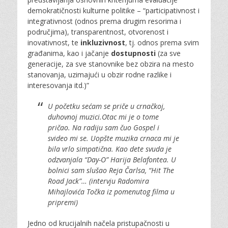
demokratičnosti kulturne politike – “participativnost i
integrativnost (odnos prema drugim resorima i
područjima), transparentnost, otvorenost i
inovativnost, te
inkluzivnost
, tj. odnos prema svim
građanima, kao i jačanje
dostupnosti
(za sve
generacije, za sve stanovnike bez obzira na mesto
stanovanja, uzimajući u obzir rodne razlike i
interesovanja itd.)”
U početku sećam se priče u crnačkoj,
duhovnoj muzici.Otac mi je o tome
pričao. Na radiju sam čuo Gospel i
svideo mi se. Uopšte muzika crnaca mi je
bila vrlo simpatična. Kao dete svuda je
odzvanjala “Day-O” Harija Belafontea. U
bolnici sam slušao Reja Čarlsa, “Hit The
Road Jack”…
(intervju Radomira
Mihajlovića Točka
iz pomenutog filma u
pripremi)
Jedno od krucijalnih načela pristupačnosti u