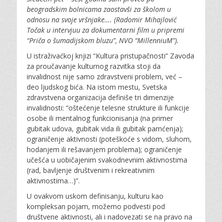
beogradskim bolnicama zaostavši za školom u
odnosu na svoje vršnjake…. (Radomir Mihajlović
Točak u intervjuu za dokumentarni film u pripremi
“Priča o šumadijskom bluzu”, NVO “MillenniuM”).
U istraživaćkoj knjizi “Kultura pristupačnosti” Zavoda
za proučavanje kulturnog razvitka stoji da
invalidnost nije samo zdravstveni problem, već –
deo ljudskog bića. Na istom mestu, Svetska
zdravstvena organizacija definiše tri dimenzije
invalidnosti: “oštećenje telesne strukture ili funkcije
osobe ili mentalnog funkcionisanja (na primer
gubitak udova, gubitak vida ili gubitak pamćenja);
ograničenje aktivnosti (poteškoće s vidom, sluhom,
hodanjem ili rešavanjem problema); ograničenje
učešća u uobičajenim svakodnevnim aktivnostima
(rad, bavljenje društvenim i rekreativnim
aktivnostima…)”.
U ovakvom uskom definisanju, kulturu kao
kompleksan pojam, možemo podvesti pod
društvene aktivnosti, ali i nadovezati se na pravo na