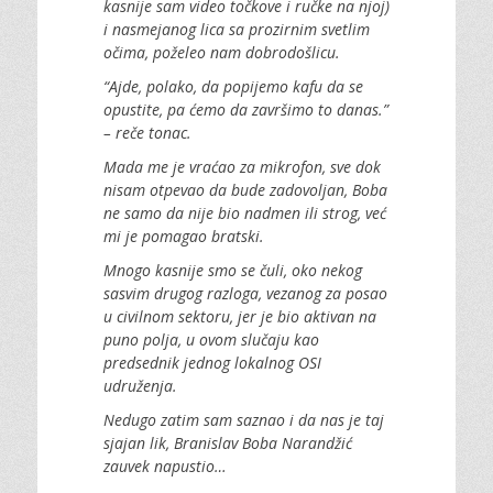
kasnije sam video točkove i ručke na njoj)
i nasmejanog lica sa prozirnim svetlim
očima, poželeo nam dobrodošlicu.
“Ajde, polako, da popijemo kafu da se
opustite, pa ćemo da završimo to danas.”
– reče tonac.
Mada me je vraćao za mikrofon, sve dok
nisam otpevao da bude zadovoljan, Boba
ne samo da nije bio nadmen ili strog, već
mi je pomagao bratski.
Mnogo kasnije smo se čuli, oko nekog
sasvim drugog razloga, vezanog za posao
u civilnom sektoru, jer je bio aktivan na
puno polja, u ovom slučaju kao
predsednik jednog lokalnog OSI
udruženja.
Nedugo zatim sam saznao i da nas je taj
sjajan lik, Branislav Boba Narandžić
zauvek napustio…