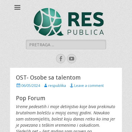
Šumadijski centar
Šumadijski centar za građanski aktivizam
za građanski
aktivizam "RES
PUBLICA"
Search
for:
Facebook
YouTube
OST- Osobe sa talentom
P
A
06/05/2024
respublika
Leave a comment
o
u
s
t
Pop Forum
t
h
Vreme pedesetih i moje detinjstvo koje biva prekinuto
e
o
d
r
brutalnom bolešću u mojoj osmoj godini. Navukao
o
sam osteomijelitis, bolest koju danas retko ko ima jer
n
je povezana s teškim vremenima i oskudicom.
Sledećih pet – šest godina sam proveo po