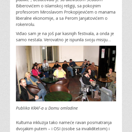
Biberovićem o islamskoj religiji, sa pokojnim
profesorom Miroslavom Prokopijevićem o manama
liberalne ekonomije, a sa Perom Janjatovićem o
rokenrolu.
Viđao sam je na još par kasnijih festivala, a onda je
samo nestala. Verovatno je ispunila svoju misiju…
Publika KRAF-a u Domu omladine
Kulturna inkluzija tako nameće ravan posmatranja
dvojakim putem – i OSI (osobe sa invaliditetom) i