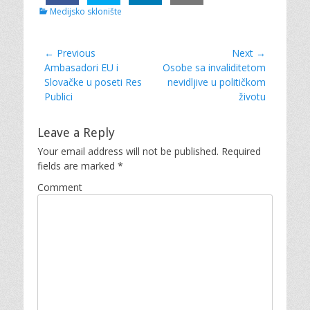
C
Medijsko sklonište
a
t
e
Post
← Previous
Next →
g
Previous
Ambasadori EU i
Next
Osobe sa invaliditetom
navigation
o
post:
Slovačke u poseti Res
post:
nevidljive u političkom
r
Publici
životu
i
e
s
Leave a Reply
Your email address will not be published.
Required
fields are marked
*
Comment