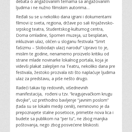
debata o angažovanim temama sa angažovanim
ljudima i ne nužno filmskim autorima…
Ređali su se u nekoliko dana igrani i dokumentarni
filmovi iz sveta, regiona, države po sali Knjaževsko-
srpskog teatra, Studentskog-kulturnog centra,
Doma omladine, Spomen muzeja, uz besplatan,
inkluzivan ulaz, oličen u sloganu festivala “Smrt
fašizmu – Sloboda(n ulaz) narodu!” Upravo to je,
mislim te godine, nenamerno proizvelo kritiku od
strane mlade novinarke lokalnog portala, koja je
videvši plakat zalepljen na Teatru, nekoliko dana pre
festivala, žestoko prozvala isti što naplaćuje ljudima
ulaz za predstavu, a piše nešto drugo.
Radeći takav tip redovnih, višednevnih
manifestacija, rođeni u tzv. “kragujevačkom krugu
dvojke”, uz prethodno bavljenje “javnim poslom”
(tada su se lokalni mediji cenili), neminovno je da
prepoznajete stalne posetioce, primetite nova lica i
budete sa publikom na “per tu”, ne zbog manjka
poštovanja, nego zbog posvećene bliskosti.