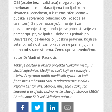
OBI (osobe bez invaliditeta) mogu biti i po
međunarodnim deklaracijama i po ljudskom
shvatanju jednakosti, u kulturnoj sferi jedino –
publika ili stvaraoci, odnosno OST (osobe sa
talentom). Za posmatranje/primanje ili za
prezentovanje istog. I onda je sve jednostavnije za
percepciju. Jer, svi ljudi su slobodni i jednaki po
Univerzalnoj deklaraciji o ljudskim pravima. Kojih se
setimo, nažalost, samo kada se ne primenjuju na
nama od strane sistema. Čemu upravo svedočimo.
autor Dr Vladimir Paunović
Tekst je nastao u okviru projekta “Lokalni mediji u
službi zajednice: Mediji za sve”, koji se realizuje u
okviru Programa malih medijskih grantova koji
finansira Ambasada SAD, a administrira Media i
Reform Centar Niš. Stavovi, mišljenja i zaključci
izneseni u projektu nužno ne izražavaju stavove MRCN
i Ambasade SAD već isključivo autora
.