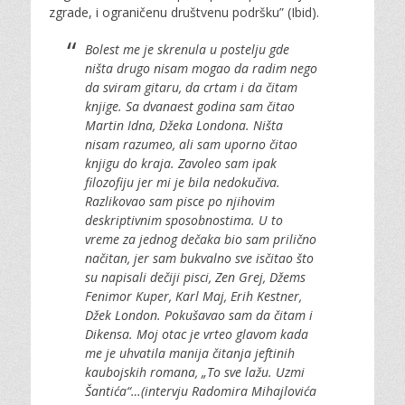
zgrade, i ograničenu društvenu podršku” (Ibid).
Bolest me je skrenula u postelju gde
ništa drugo nisam mogao da radim nego
da sviram gitaru, da crtam i da čitam
knjige. Sa dvanaest godina sam čitao
Martin Idna, Džeka Londona. Ništa
nisam razumeo, ali sam uporno čitao
knjigu do kraja. Zavoleo sam ipak
filozofiju jer mi je bila nedokučiva.
Razlikovao sam pisce po njihovim
deskriptivnim sposobnostima. U to
vreme za jednog dečaka bio sam prilično
načitan, jer sam bukvalno sve isčitao što
su napisali dečiji pisci, Zen Grej, Džems
Fenimor Kuper, Karl Maj, Erih Kestner,
Džek London. Pokušavao sam da čitam i
Dikensa. Moj otac je vrteo glavom kada
me je uhvatila manija čitanja jeftinih
kaubojskih romana, „To sve lažu. Uzmi
Šantića“…(intervju Radomira Mihajlovića