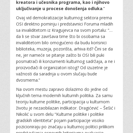
kreatora i učesnika programa, kao i njihovo
uključivanje u procese donošenja odluka
.”
Ovaj vid demokratizacije kulturnog sektora prema
OSI direktno pominju i predstavnici Foruma mladih
sa invaliditetom iz Kragujevca na svom portalu: “…
da li se stvar završava time što bi osobama sa
invaliditetom bilo omogućeno da budu korisnici
biblioteka, muzeja, pozorišta, arhiva itd? Čini se da
ne, jer nameće se pitanje zašto bi OSI bili puki
posmatrači ili konzumenti kulturnog sadržaja, a ne i
proizvođači ili organizatori istog? Od izuzetne je
važnosti da saradnja u ovom slučaju bude
dvosmerna.”
Na ovom mestu zapravo dolazimo do jedne od
ključnih tema modernih kulturnih politika. Za samu
teoriju kulturne politike, participacija u kulturnom
životu je nezaobilazan indikator. Dragićević – Šešić i
Nikolić u svom delu “Kulturne politike i politike
gradskih identiteta” pojam participacije visoko
pozicioniraju po značaju u kulturnoj politici prilikom
predstavljanja osnovnih kriterijuma evaluacije