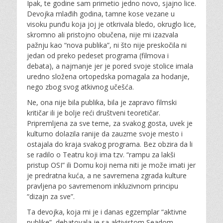
Ipak, te godine sam primetio jedno novo, sjajno lice.
Devojka mlađih godina, tamne kose vezane u
visoku punđu koja joj je otkrivala bledo, okruglo lice,
skromno ali pristojno obučena, nije mi izazvala
pažnju kao “nova publika”, ni što nije preskočila ni
jedan od preko pedeset programa (filmova i
debata), a najmanje jer je pored svoje stolice imala
uredno složena ortopedska pomagala za hodanje,
nego zbog svog atkivnog učešća.
Ne, ona nije bila publika, bila je zapravo filmski
kritičar ili je bolje reći društveni teoretičar.
Pripremljena za sve teme, za svakog gosta, uvek je
kulturno dolazila ranije da zauzme svoje mesto i
ostajala do kraja svakog programa. Bez obzira da li
se radilo o Teatru koji ima tzv. “rampu za lakši
pristup OSI” ili Domu koji nema niti je može imati jer
je predratna kuća, a ne savremena zgrada kulture
pravljena po savremenom inkluzivnom principu
“dizajn za sve”.
Ta devojka, koja mi je i danas egzemplar “aktivne
publike”, debatovala je sa aktivistom Seadom