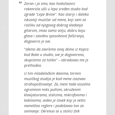
Zoran i ja smo, kao hodočasnici
rokenrola ušli u lepo sređen studio kod
zgrade “Lepe Brene”. Kao stariji i daleko
iskusniji muzičar od mene, koji sam za
razliku od njegovog dobrog vladanja
gitarom, imao samo volju, dobru boju
glasa i zavidnu sposobnost falširanja,
dogovorio je sve.
“
Idemo da završimo onaj demo iz Kopra
kod Bobe u studio, sve je dogovoreno,
skupićemo za toliko” – obradovao me je
prethodno.
U tim mladalačkim danima, termin
muzičkog studija je kod mene izazivao
strahopoštovanje. Za, meni tada vizuelno
ogromnim miks pultom, okruženim
klavijaturama, stalcima, mikrofonima i
kablovima, sedeo je čovek koji je vešto
nameštao reglere i podešavao ton za
snimanje. Okrenuo se u stolici (tek