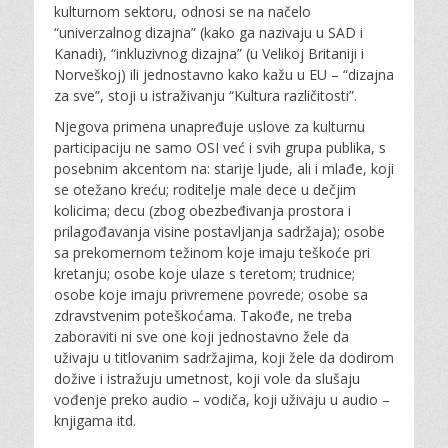
kulturnom sektoru, odnosi se na načelo
“univerzalnog dizajna” (kako ga nazivaju u SAD i
Kanadi), “inkluzivnog dizajna” (u Velikoj Britaniji i
Norveškoj) ili jednostavno kako kažu u EU – “dizajna
za sve”, stoji u istraživanju “Kultura različitosti”.
Njegova primena unapređuje uslove za kulturnu
participaciju ne samo OSI već i svih grupa publika, s
posebnim akcentom na: starije ljude, ali i mlađe, koji
se otežano kreću; roditelje male dece u dečjim
kolicima; decu (zbog obezbeđivanja prostora i
prilagođavanja visine postavljanja sadržaja); osobe
sa prekomernom težinom koje imaju teškoće pri
kretanju; osobe koje ulaze s teretom; trudnice;
osobe koje imaju privremene povrede; osobe sa
zdravstvenim poteškoćama. Takođe, ne treba
zaboraviti ni sve one koji jednostavno žele da
uživaju u titlovanim sadržajima, koji žele da dodirom
dožive i istražuju umetnost, koji vole da slušaju
vođenje preko audio – vodiča, koji uživaju u audio –
knjigama itd.