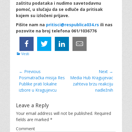
zaštitu podataka i nudimo savetodavnu
pomoć, u slučaju da se odluče da pritisak
kojem su izloženi prijave.
Pišite nam na
pritisci@respublica034.rs
ili nas
pozovite na broj telefona 061/1036776
C
Vesti
a
t
e
Post
← Previous
Next →
g
Previous
Posmatračka misija Res
Next
Media Hub Kragujevac
navigation
o
post:
Publike prati lokalne
post:
zahteva brzu reakciju
r
izbore u Kragujevcu
nadležnih
i
e
s
Leave a Reply
Your email address will not be published.
Required
fields are marked
*
Comment