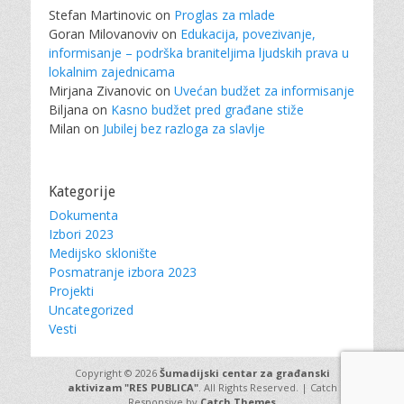
Stefan Martinovic
on
Proglas za mlade
Goran Milovanoviv
on
Edukacija, povezivanje,
informisanje – podrška braniteljima ljudskih prava u
lokalnim zajednicama
Mirjana Zivanovic
on
Uvećan budžet za informisanje
Biljana
on
Kasno budžet pred građane stiže
Milan
on
Jubilej bez razloga za slavlje
Kategorije
Dokumenta
Izbori 2023
Medijsko sklonište
Posmatranje izbora 2023
Projekti
Uncategorized
Vesti
Copyright © 2026
Šumadijski centar za građanski
aktivizam "RES PUBLICA"
. All Rights Reserved. | Catch
Responsive by
Catch Themes