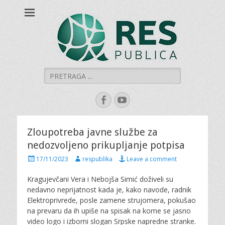
Šumadijski centar
Šumadijski centar za građanski aktivizam
za građanski
aktivizam "RES
PUBLICA"
Search
for:
Facebook
YouTube
Zloupotreba javne službe za
nedozvoljeno prikupljanje potpisa
P
A
17/11/2023
respublika
Leave a comment
o
u
s
t
Kragujevčani Vera i Nebojša Simić doživeli su
t
h
nedavno neprijatnost kada je, kako navode, radnik
e
o
Elektroprivrede, posle zamene strujomera, pokušao
d
r
na prevaru da ih upiše na spisak na kome se jasno
o
video logo i izborni slogan Srpske napredne stranke.
n