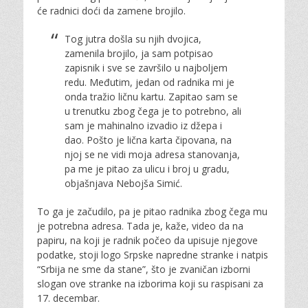
će radnici doći da zamene brojilo.
Tog jutra došla su njih dvojica,
zamenila brojilo, ja sam potpisao
zapisnik i sve se završilo u najboljem
redu. Međutim, jedan od radnika mi je
onda tražio ličnu kartu. Zapitao sam se
u trenutku zbog čega je to potrebno, ali
sam je mahinalno izvadio iz džepa i
dao. Pošto je lična karta čipovana, na
njoj se ne vidi moja adresa stanovanja,
pa me je pitao za ulicu i broj u gradu,
objašnjava Nebojša Simić.
To ga je začudilo, pa je pitao radnika zbog čega mu
je potrebna adresa. Tada je, kaže, video da na
papiru, na koji je radnik počeo da upisuje njegove
podatke, stoji logo Srpske napredne stranke i natpis
“Srbija ne sme da stane”, što je zvaničan izborni
slogan ove stranke na izborima koji su raspisani za
17. decembar.