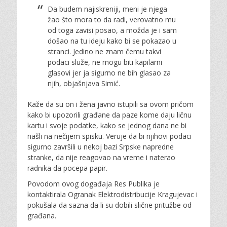
Da budem najiskreniji, meni je njega
žao što mora to da radi, verovatno mu
od toga zavisi posao, a možda je i sam
došao na tu ideju kako bi se pokazao u
stranci. Jedino ne znam čemu takvi
podaci služe, ne mogu biti kapilarni
glasovi jer ja sigurno ne bih glasao za
njih, objašnjava Simić.
Kaže da su on i žena javno istupili sa ovom pričom
kako bi upozorili građane da paze kome daju ličnu
kartu i svoje podatke, kako se jednog dana ne bi
našli na nečijem spisku. Veruje da bi njihovi podaci
sigurno završili u nekoj bazi Srpske napredne
stranke, da nije reagovao na vreme i naterao
radnika da pocepa papir.
Povodom ovog događaja Res Publika je
kontaktirala Ogranak Elektrodistribucije Kragujevac i
pokušala da sazna da li su dobili slične pritužbe od
građana.