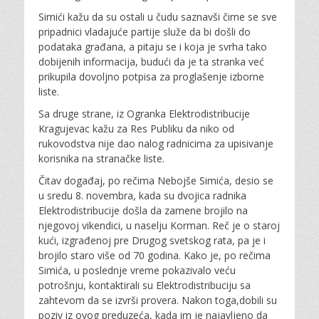
Simići kažu da su ostali u čudu saznavši čime se sve
pripadnici vladajuće partije služe da bi došli do
podataka građana, a pitaju se i koja je svrha tako
dobijenih informacija, budući da je ta stranka već
prikupila dovoljno potpisa za proglašenje izborne
liste.
Sa druge strane, iz Ogranka Elektrodistribucije
Kragujevac kažu za Res Publiku da niko od
rukovodstva nije dao nalog radnicima za upisivanje
korisnika na stranačke liste.
Čitav događaj, po rečima Nebojše Simića, desio se
u sredu 8. novembra, kada su dvojica radnika
Elektrodistribucije došla da zamene brojilo na
njegovoj vikendici, u naselju Korman. Reč je o staroj
kući, izgrađenoj pre Drugog svetskog rata, pa je i
brojilo staro više od 70 godina. Kako je, po rečima
Simića, u poslednje vreme pokazivalo veću
potrošnju, kontaktirali su Elektrodistribuciju sa
zahtevom da se izvrši provera. Nakon toga,dobili su
poziv iz ovog preduzeća, kada im je najavljeno da