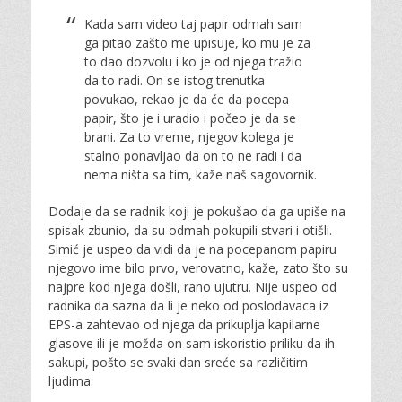
Kada sam video taj papir odmah sam
ga pitao zašto me upisuje, ko mu je za
to dao dozvolu i ko je od njega tražio
da to radi. On se istog trenutka
povukao, rekao je da će da pocepa
papir, što je i uradio i počeo je da se
brani. Za to vreme, njegov kolega je
stalno ponavljao da on to ne radi i da
nema ništa sa tim, kaže naš sagovornik.
Dodaje da se radnik koji je pokušao da ga upiše na
spisak zbunio, da su odmah pokupili stvari i otišli.
Simić je uspeo da vidi da je na pocepanom papiru
njegovo ime bilo prvo, verovatno, kaže, zato što su
najpre kod njega došli, rano ujutru. Nije uspeo od
radnika da sazna da li je neko od poslodavaca iz
EPS-a zahtevao od njega da prikuplja kapilarne
glasove ili je možda on sam iskoristio priliku da ih
sakupi, pošto se svaki dan sreće sa različitim
ljudima.