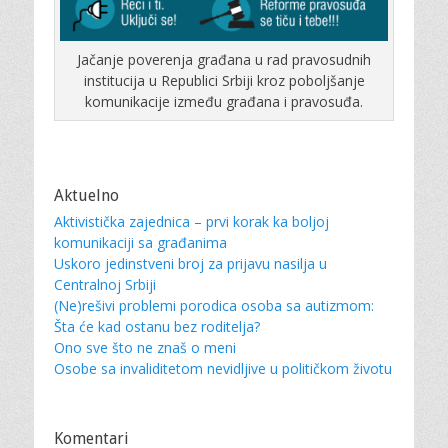
Jačanje poverenja građana u rad pravosudnih
institucija u Republici Srbiji kroz poboljšanje
komunikacije između građana i pravosuđa.
Aktuelno
Aktivistička zajednica – prvi korak ka boljoj
komunikaciji sa građanima
Uskoro jedinstveni broj za prijavu nasilja u
Centralnoj Srbiji
(Ne)rešivi problemi porodica osoba sa autizmom:
Šta će kad ostanu bez roditelja?
Ono sve što ne znaš o meni
Osobe sa invaliditetom nevidljive u političkom životu
Komentari