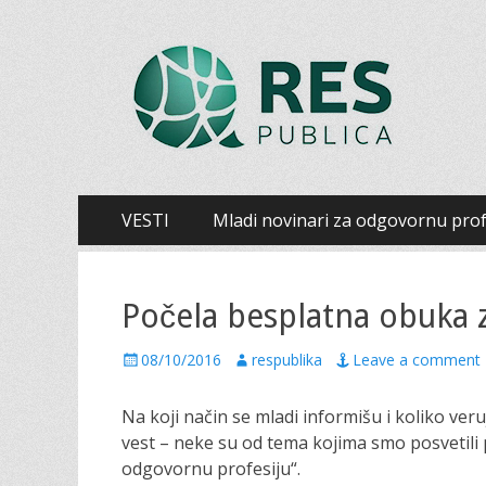
Šumadijski centar
Šumadijski centar za građanski aktivizam
Primary
Skip
VESTI
Mladi novinari za odgovornu prof
to
Menu
content
Počela besplatna obuka 
P
08/10/2016
A
respublika
Leave a comment
o
u
s
t
Na koji način se mladi informišu i koliko ve
t
h
vest – neke su od tema kojima smo posvetili 
e
o
odgovornu profesiju“.
d
r