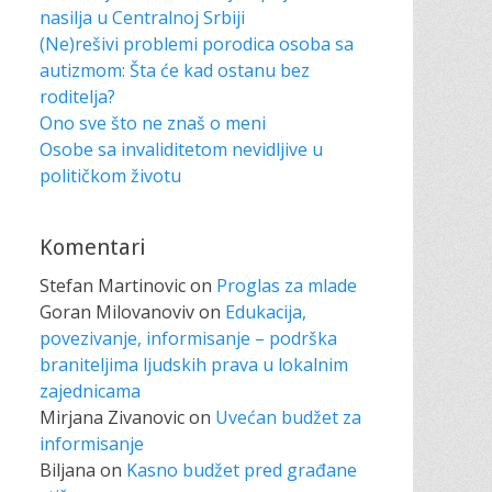
nasilja u Centralnoj Srbiji
(Ne)rešivi problemi porodica osoba sa
autizmom: Šta će kad ostanu bez
roditelja?
Ono sve što ne znaš o meni
Osobe sa invaliditetom nevidljive u
političkom životu
Komentari
Stefan Martinovic
on
Proglas za mlade
Goran Milovanoviv
on
Edukacija,
povezivanje, informisanje – podrška
braniteljima ljudskih prava u lokalnim
zajednicama
Mirjana Zivanovic
on
Uvećan budžet za
informisanje
Biljana
on
Kasno budžet pred građane