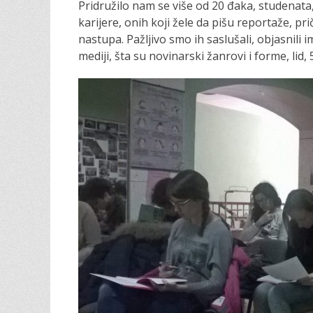
Pridružilo nam se više od 20 đaka, studenat
o
n
karijere, onih koji žele da pišu reportaže, pri
nastupa. Pažljivo smo ih saslušali, objasnili 
mediji, šta su novinarski žanrovi i forme, lid, 