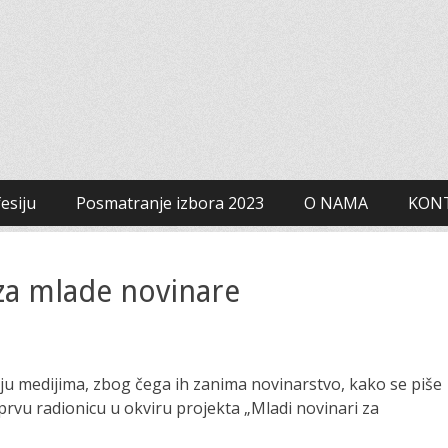
 za građanski aktivizam
esiju
Posmatranje izbora 2023
O NAMA
KON
za mlade novinare
ruju medijima, zbog čega ih zanima novinarstvo, kako se piše
prvu radionicu u okviru projekta „Mladi novinari za