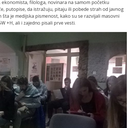
a, ekonomista, filologa, novinara na samom početku
če, putopise, da istražuju, pitaju ili pobede strah od javnog
im šta je medijska pismenost, kako su se razvijali masovni
5W +H, ali i zajedno pisali prve vesti.