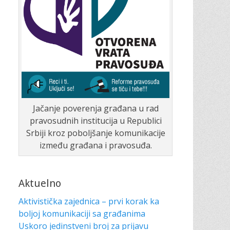
Jačanje poverenja građana u rad
pravosudnih institucija u Republici
Srbiji kroz poboljšanje komunikacije
između građana i pravosuđa.
Aktuelno
Aktivistička zajednica – prvi korak ka
boljoj komunikaciji sa građanima
Uskoro jedinstveni broj za prijavu