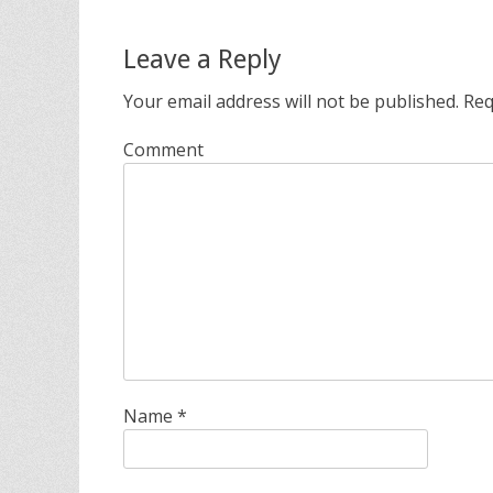
navigation
s
Leave a Reply
Your email address will not be published.
Req
Comment
Name
*