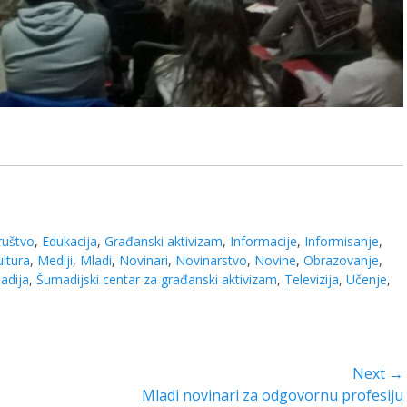
ruštvo
,
Edukacija
,
Građanski aktivizam
,
Informacije
,
Informisanje
,
ultura
,
Mediji
,
Mladi
,
Novinari
,
Novinarstvo
,
Novine
,
Obrazovanje
,
adija
,
Šumadijski centar za građanski aktivizam
,
Televizija
,
Učenje
,
Next →
Next
Mladi novinari za odgovornu profesiju