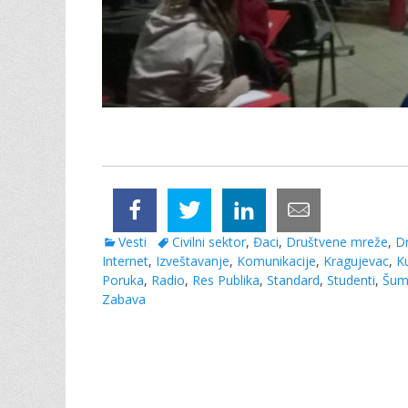
C
Vesti
T
Civilni sektor
,
Đaci
,
Društvene mreže
,
D
a
Internet
,
a
Izveštavanje
,
Komunikacije
,
Kragujevac
,
K
t
Poruka
,
Radio
g
,
Res Publika
,
Standard
,
Studenti
,
Šum
e
Zabava
s
g
o
r
Post
i
e